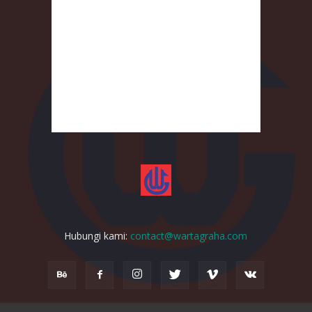
Hubungi kami:
contact@wartagraha.com