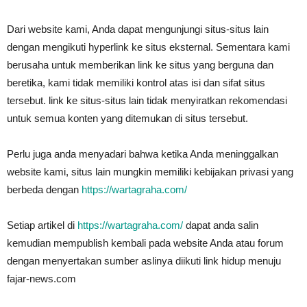
Dari website kami, Anda dapat mengunjungi situs-situs lain
dengan mengikuti hyperlink ke situs eksternal. Sementara kami
berusaha untuk memberikan link ke situs yang berguna dan
beretika, kami tidak memiliki kontrol atas isi dan sifat situs
tersebut. link ke situs-situs lain tidak menyiratkan rekomendasi
untuk semua konten yang ditemukan di situs tersebut.
Perlu juga anda menyadari bahwa ketika Anda meninggalkan
website kami, situs lain mungkin memiliki kebijakan privasi yang
berbeda dengan
https://wartagraha.com/
Setiap artikel di
https://wartagraha.com/
dapat anda salin
kemudian mempublish kembali pada website Anda atau forum
dengan menyertakan sumber aslinya diikuti link hidup menuju
fajar-news.com