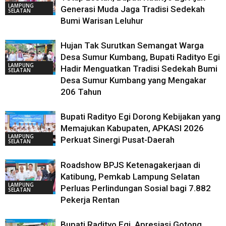
LAMPUNG
Generasi Muda Jaga Tradisi Sedekah
SELATAN
Bumi Warisan Leluhur
Hujan Tak Surutkan Semangat Warga
Desa Sumur Kumbang, Bupati Radityo Egi
LAMPUNG
Hadir Menguatkan Tradisi Sedekah Bumi
SELATAN
Desa Sumur Kumbang yang Mengakar
206 Tahun
Bupati Radityo Egi Dorong Kebijakan yang
Memajukan Kabupaten, APKASI 2026
LAMPUNG
Perkuat Sinergi Pusat-Daerah
SELATAN
Roadshow BPJS Ketenagakerjaan di
Katibung, Pemkab Lampung Selatan
LAMPUNG
Perluas Perlindungan Sosial bagi 7.882
SELATAN
Pekerja Rentan
Bupati Radityo Egi, Apresiasi Gotong