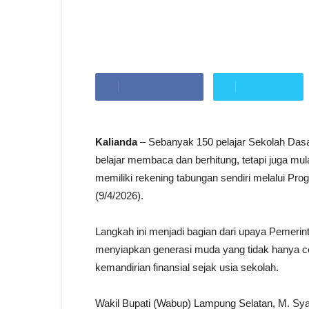
Dan Kecerdasan 
Penulis
Redaksi
-
9 April 2026
Berbagi di Facebook
Tweet di Twitter
Kalianda
– Sebanyak 150 pelajar Sekolah Dasa
belajar membaca dan berhitung, tetapi juga mu
memiliki rekening tabungan sendiri melalui Pr
(9/4/2026).
Langkah ini menjadi bagian dari upaya Pemer
menyiapkan generasi muda yang tidak hanya cer
kemandirian finansial sejak usia sekolah.
Wakil Bupati (Wabup) Lampung Selatan, M. Sy