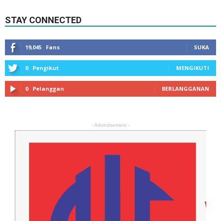
STAY CONNECTED
19,045
Fans
SUKA
0
Pengikut
MENGIKUTI
0
Pelanggan
BERLANGGANAN
- Advertisement -