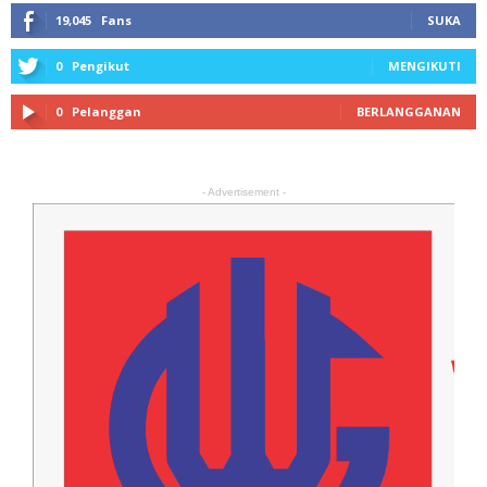
19,045
Fans
SUKA
0
Pengikut
MENGIKUTI
0
Pelanggan
BERLANGGANAN
- Advertisement -