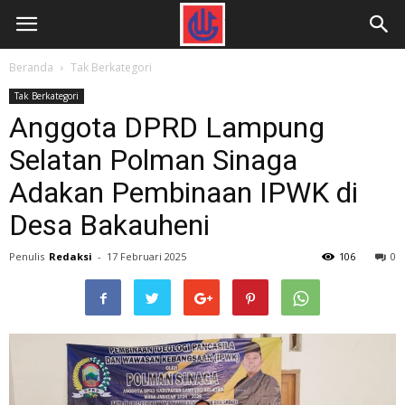
Beranda
Tak Berkategori
Tak Berkategori
Anggota DPRD Lampung
Selatan Polman Sinaga
Adakan Pembinaan IPWK di
Desa Bakauheni
Penulis
Redaksi
-
17 Februari 2025
106
0