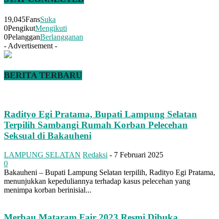
19,045
Fans
Suka
0
Pengikut
Mengikuti
0
Pelanggan
Berlangganan
- Advertisement -
BERITA TERBARU
Radityo Egi Pratama, Bupati Lampung Selatan
Terpilih Sambangi Rumah Korban Pelecehan
Seksual di Bakauheni
LAMPUNG SELATAN
Redaksi
-
7 Februari 2025
0
Bakauheni – Bupati Lampung Selatan terpilih, Radityo Egi Pratama,
menunjukkan kepeduliannya terhadap kasus pelecehan yang
menimpa korban berinisial...
Merbau Mataram Fair 2023 Resmi Dibuka,