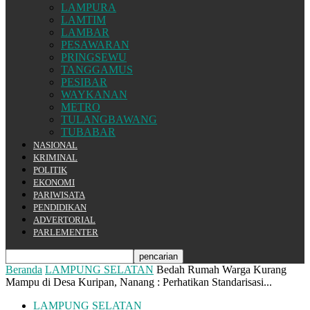
LAMPURA
LAMTIM
LAMBAR
PESAWARAN
PRINGSEWU
TANGGAMUS
PESIBAR
WAYKANAN
METRO
TULANGBAWANG
TUBABAR
NASIONAL
KRIMINAL
POLITIK
EKONOMI
PARIWISATA
PENDIDIKAN
ADVERTORIAL
PARLEMENTER
Beranda
LAMPUNG SELATAN
Bedah Rumah Warga Kurang
Mampu di Desa Kuripan, Nanang : Perhatikan Standarisasi...
LAMPUNG SELATAN