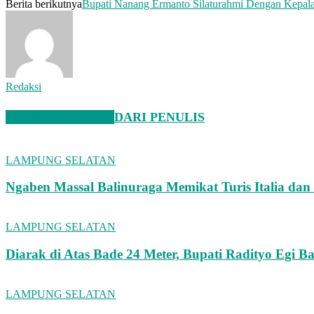
Berita berikutnya
Bupati Nanang Ermanto Silaturahmi Dengan Kepal
Redaksi
BERITA TERKAIT
DARI PENULIS
LAMPUNG SELATAN
Ngaben Massal Balinuraga Memikat Turis Italia da
LAMPUNG SELATAN
Diarak di Atas Bade 24 Meter, Bupati Radityo Egi 
LAMPUNG SELATAN