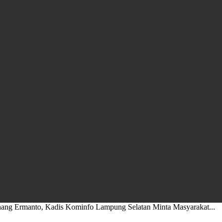
ang Ermanto, Kadis Kominfo Lampung Selatan Minta Masyarakat...