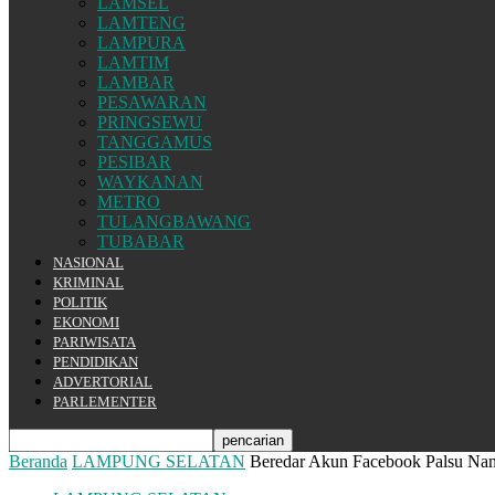
LAMSEL
LAMTENG
LAMPURA
LAMTIM
LAMBAR
PESAWARAN
PRINGSEWU
TANGGAMUS
PESIBAR
WAYKANAN
METRO
TULANGBAWANG
TUBABAR
NASIONAL
KRIMINAL
POLITIK
EKONOMI
PARIWISATA
PENDIDIKAN
ADVERTORIAL
PARLEMENTER
Beranda
LAMPUNG SELATAN
Beredar Akun Facebook Palsu Nan