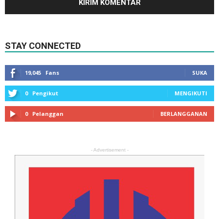
STAY CONNECTED
19,045
Fans
SUKA
0
Pengikut
MENGIKUTI
0
Pelanggan
BERLANGGANAN
- Advertisement -