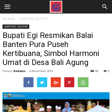
Beranda
LAMPUNG SELATAN
LAMPUNG SELATAN
Bupati Egi Resmikan Balai
Banten Pura Puseh
Kertibuana, Simbol Harmoni
Umat di Desa Bali Agung
Penulis
Redaksi
-
6 November 2025
92
0