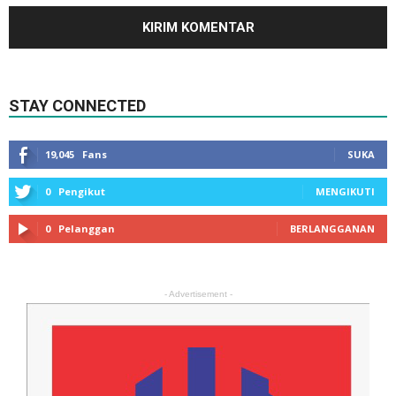
STAY CONNECTED
19,045
Fans
SUKA
0
Pengikut
MENGIKUTI
0
Pelanggan
BERLANGGANAN
- Advertisement -