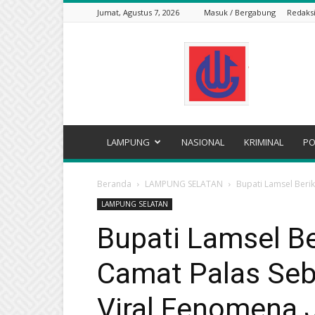
Jumat, Agustus 7, 2026
Masuk / Bergabung
Redaks
WARTA
GRAHA
LAMPUNG
NASIONAL
KRIMINAL
PO
Beranda
LAMPUNG SELATAN
Bupati Lamsel Beri
LAMPUNG SELATAN
Bupati Lamsel B
Camat Palas Seb
Viral Fenomena 