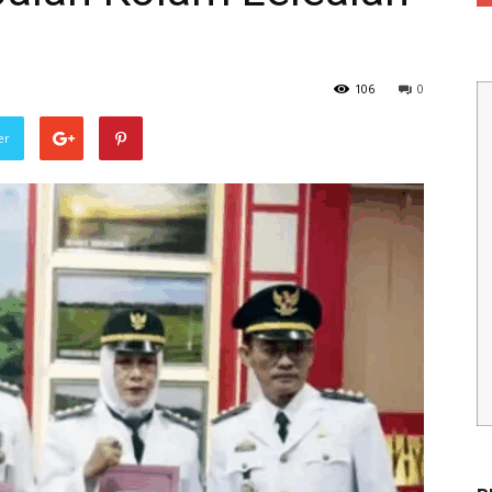
106
0
er