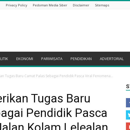
i
Privacy Policy
Pedoman Media Siber
Disclaimer
Sitemaps
LITIK
EKONOMI
PARIWISATA
PENDIDIKAN
ADVERTORIAL
kan Tugas Baru Camat Palas Sebagai Pendidik Pasca Viral Fenomena...
S
erikan Tugas Baru
agai Pendidik Pasca
Jalan Kolam Lelealan