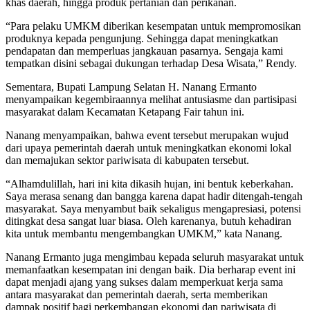
khas daerah, hingga produk pertanian dan perikanan.
“Para pelaku UMKM diberikan kesempatan untuk mempromosikan
produknya kepada pengunjung. Sehingga dapat meningkatkan
pendapatan dan memperluas jangkauan pasarnya. Sengaja kami
tempatkan disini sebagai dukungan terhadap Desa Wisata,” Rendy.
Sementara, Bupati Lampung Selatan H. Nanang Ermanto
menyampaikan kegembiraannya melihat antusiasme dan partisipasi
masyarakat dalam Kecamatan Ketapang Fair tahun ini.
Nanang menyampaikan, bahwa event tersebut merupakan wujud
dari upaya pemerintah daerah untuk meningkatkan ekonomi lokal
dan memajukan sektor pariwisata di kabupaten tersebut.
“Alhamdulillah, hari ini kita dikasih hujan, ini bentuk keberkahan.
Saya merasa senang dan bangga karena dapat hadir ditengah-tengah
masyarakat. Saya menyambut baik sekaligus mengapresiasi, potensi
ditingkat desa sangat luar biasa. Oleh karenanya, butuh kehadiran
kita untuk membantu mengembangkan UMKM,” kata Nanang.
Nanang Ermanto juga mengimbau kepada seluruh masyarakat untuk
memanfaatkan kesempatan ini dengan baik. Dia berharap event ini
dapat menjadi ajang yang sukses dalam memperkuat kerja sama
antara masyarakat dan pemerintah daerah, serta memberikan
dampak positif bagi perkembangan ekonomi dan pariwisata di