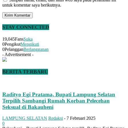
untuk komentar saya berikutnya.
STAY CONNECTED
19,045
Fans
Suka
0
Pengikut
Mengikuti
0
Pelanggan
Berlangganan
- Advertisement -
BERITA TERBARU
Radityo Egi Pratama, Bupati Lampung Selatan
Terpilih Sambangi Rumah Korban Pelecehan
Seksual di Bakauheni
LAMPUNG SELATAN
Redaksi
-
7 Februari 2025
0