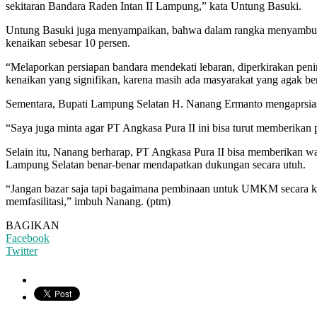
sekitaran Bandara Raden Intan II Lampung,” kata Untung Basuki.
Untung Basuki juga menyampaikan, bahwa dalam rangka menyambut m
kenaikan sebesar 10 persen.
“Melaporkan persiapan bandara mendekati lebaran, diperkirakan peni
kenaikan yang signifikan, karena masih ada masyarakat yang agak bera
Sementara, Bupati Lampung Selatan H. Nanang Ermanto mengaprsias
“Saya juga minta agar PT Angkasa Pura II ini bisa turut memberika
Selain itu, Nanang berharap, PT Angkasa Pura II bisa memberika
Lampung Selatan benar-benar mendapatkan dukungan secara utuh.
“Jangan bazar saja tapi bagaimana pembinaan untuk UMKM secara ko
memfasilitasi,” imbuh Nanang. (ptm)
BAGIKAN
Facebook
Twitter