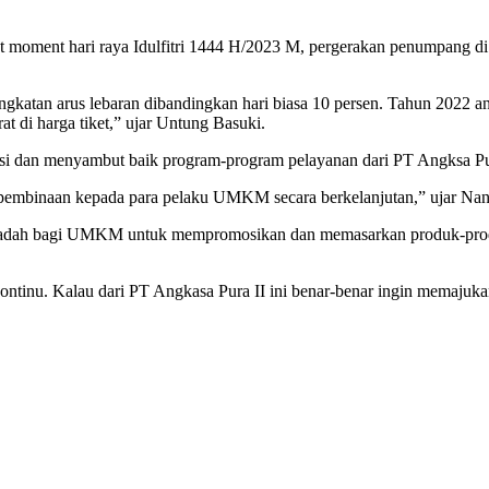
oment hari raya Idulfitri 1444 H/2023 M, pergerakan penumpang di
ngkatan arus lebaran dibandingkan hari biasa 10 persen. Tahun 2022 
t di harga tiket,” ujar Untung Basuki.
i dan menyambut baik program-program pelayanan dari PT Angksa Pur
n pembinaan kepada para pelaku UMKM secara berkelanjutan,” ujar Na
n wadah bagi UMKM untuk mempromosikan dan memasarkan produk-pro
ntinu. Kalau dari PT Angkasa Pura II ini benar-benar ingin memaju