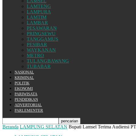
LAMSEL
LAMTENG
LAMPURA
LAMTIM
LAMBAR
PESAWARAN
PRINGSEWU
TANGGAMUS
PESIBAR
WAYKANAN
METRO
TULANGBAWANG
TUBABAR
NASIONAL
KRIMINAL
POLITIK
EKONOMI
PARIWISATA
PENDIDIKAN
ADVERTORIAL
PARLEMENTER
Beranda
LAMPUNG SELATAN
Bupati Lamsel Terima Audiensi PT