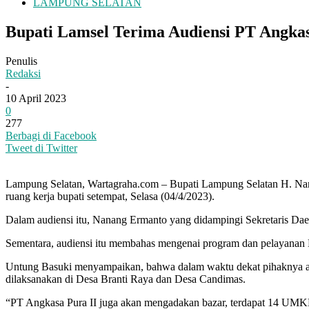
LAMPUNG SELATAN
Bupati Lamsel Terima Audiensi PT Angkas
Penulis
Redaksi
-
10 April 2023
0
277
Berbagi di Facebook
Tweet di Twitter
Lampung Selatan, Wartagraha.com – Bupati Lampung Selatan H. Nan
ruang kerja bupati setempat, Selasa (04/4/2023).
Dalam audiensi itu, Nanang Ermanto yang didampingi Sekretaris Da
Sementara, audiensi itu membahas mengenai program dan pelayanan
Untung Basuki menyampaikan, bahwa dalam waktu dekat pihaknya ak
dilaksanakan di Desa Branti Raya dan Desa Candimas.
“PT Angkasa Pura II juga akan mengadakan bazar, terdapat 14 UMKM 