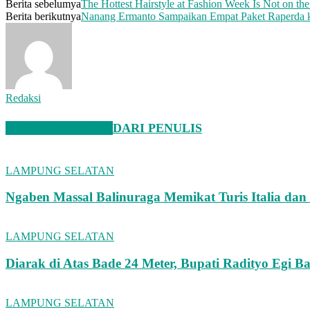
Berita sebelumya
The Hottest Hairstyle at Fashion Week Is Not on t
Berita berikutnya
Nanang Ermanto Sampaikan Empat Paket Raperda
Redaksi
BERITA TERKAIT
DARI PENULIS
LAMPUNG SELATAN
Ngaben Massal Balinuraga Memikat Turis Italia da
LAMPUNG SELATAN
Diarak di Atas Bade 24 Meter, Bupati Radityo Egi 
LAMPUNG SELATAN