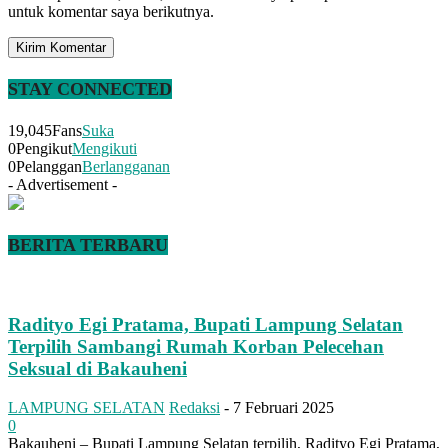
untuk komentar saya berikutnya.
STAY CONNECTED
19,045
Fans
Suka
0
Pengikut
Mengikuti
0
Pelanggan
Berlangganan
- Advertisement -
BERITA TERBARU
Radityo Egi Pratama, Bupati Lampung Selatan
Terpilih Sambangi Rumah Korban Pelecehan
Seksual di Bakauheni
LAMPUNG SELATAN
Redaksi
-
7 Februari 2025
0
Bakauheni – Bupati Lampung Selatan terpilih, Radityo Egi Pratama,