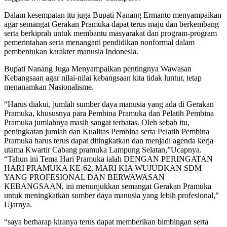
Dalam kesempatan itu juga Bupati Nanang Ermanto menyampaikan
agar semangat Gerakan Pramuka dapat terus maju dan berkembang
serta berkiprah untuk membantu masyarakat dan program-program
pemerintahan serta menangani pendidikan nonformal dalam
pembentukan karakter manusia Indonesia.
Bupati Nanang Juga Menyampaikan pentingnya Wawasan
Kebangsaan agar nilai-nilai kebangsaan kita tidak luntur, tetap
menanamkan Nasionalisme.
“Harus diakui, jumlah sumber daya manusia yang ada di Gerakan
Pramuka, khususnya para Pembina Pramuka dan Pelatih Pembina
Pramuka jumlahnya masih sangat terbatas. Oleh sebab itu,
peningkatan jumlah dan Kualitas Pembina serta Pelatih Pembina
Pramuka harus terus dapat ditingkatkan dan menjadi agenda kerja
utama Kwartir Cabang pramuka Lampung Selatan,”Ucapnya.
“Tahun ini Tema Hari Pramuka ialah DENGAN PERINGATAN
HARI PRAMUKA KE-62, MARI KIA WUJUDKAN SDM
YANG PROFESIONAL DAN BERWAWASAN
KEBANGSAAN, ini menunjukkan semangat Gerakan Pramuka
untuk meningkatkan sumber daya manusia yang lebih profesional,”
Ujarnya.
“saya berharap kiranya terus dapat memberikan bimbingan serta