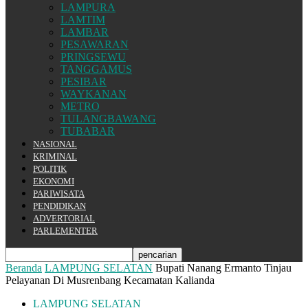
LAMPURA
LAMTIM
LAMBAR
PESAWARAN
PRINGSEWU
TANGGAMUS
PESIBAR
WAYKANAN
METRO
TULANGBAWANG
TUBABAR
NASIONAL
KRIMINAL
POLITIK
EKONOMI
PARIWISATA
PENDIDIKAN
ADVERTORIAL
PARLEMENTER
Beranda
LAMPUNG SELATAN
Bupati Nanang Ermanto Tinjau
Pelayanan Di Musrenbang Kecamatan Kalianda
LAMPUNG SELATAN