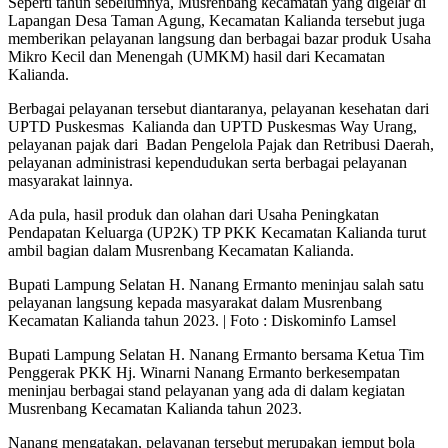
Seperti tahun sebelumnya, Musrenbang kecamatan yang digelar di
Lapangan Desa Taman Agung, Kecamatan Kalianda tersebut juga
memberikan pelayanan langsung dan berbagai bazar produk Usaha
Mikro Kecil dan Menengah (UMKM) hasil dari Kecamatan
Kalianda.
Berbagai pelayanan tersebut diantaranya, pelayanan kesehatan dari
UPTD Puskesmas Kalianda dan UPTD Puskesmas Way Urang,
pelayanan pajak dari Badan Pengelola Pajak dan Retribusi Daerah,
pelayanan administrasi kependudukan serta berbagai pelayanan
masyarakat lainnya.
Ada pula, hasil produk dan olahan dari Usaha Peningkatan
Pendapatan Keluarga (UP2K) TP PKK Kecamatan Kalianda turut
ambil bagian dalam Musrenbang Kecamatan Kalianda.
Bupati Lampung Selatan H. Nanang Ermanto meninjau salah satu
pelayanan langsung kepada masyarakat dalam Musrenbang
Kecamatan Kalianda tahun 2023. | Foto : Diskominfo Lamsel
Bupati Lampung Selatan H. Nanang Ermanto bersama Ketua Tim
Penggerak PKK Hj. Winarni Nanang Ermanto berkesempatan
meninjau berbagai stand pelayanan yang ada di dalam kegiatan
Musrenbang Kecamatan Kalianda tahun 2023.
Nanang mengatakan, pelayanan tersebut merupakan jemput bola