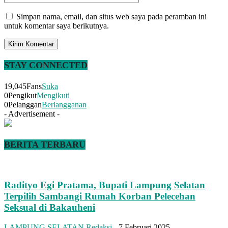
Simpan nama, email, dan situs web saya pada peramban ini
untuk komentar saya berikutnya.
STAY CONNECTED
19,045
Fans
Suka
0
Pengikut
Mengikuti
0
Pelanggan
Berlangganan
- Advertisement -
BERITA TERBARU
Radityo Egi Pratama, Bupati Lampung Selatan
Terpilih Sambangi Rumah Korban Pelecehan
Seksual di Bakauheni
LAMPUNG SELATAN
Redaksi
-
7 Februari 2025