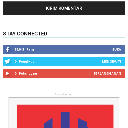
STAY CONNECTED
19,045
Fans
SUKA
0
Pengikut
MENGIKUTI
0
Pelanggan
BERLANGGANAN
- Advertisement -