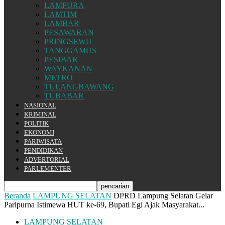
LAMPURA
LAMTIM
LAMBAR
PESAWARAN
PRINGSEWU
TANGGAMUS
PESIBAR
WAYKANAN
METRO
TULANGBAWANG
TUBABAR
NASIONAL
KRIMINAL
POLITIK
EKONOMI
PARIWISATA
PENDIDIKAN
ADVERTORIAL
PARLEMENTER
Beranda
LAMPUNG SELATAN
DPRD Lampung Selatan Gelar
Paripurna Istimewa HUT ke-69, Bupati Egi Ajak Masyarakat...
LAMPUNG SELATAN