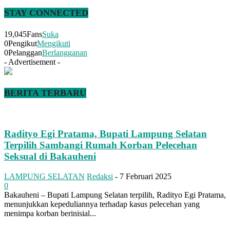
STAY CONNECTED
19,045
Fans
Suka
0
Pengikut
Mengikuti
0
Pelanggan
Berlangganan
- Advertisement -
BERITA TERBARU
Radityo Egi Pratama, Bupati Lampung Selatan
Terpilih Sambangi Rumah Korban Pelecehan
Seksual di Bakauheni
LAMPUNG SELATAN
Redaksi
-
7 Februari 2025
0
Bakauheni – Bupati Lampung Selatan terpilih, Radityo Egi Pratama,
menunjukkan kepeduliannya terhadap kasus pelecehan yang
menimpa korban berinisial...