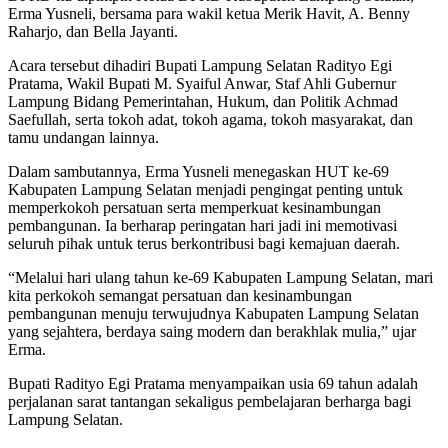
Erma Yusneli, bersama para wakil ketua Merik Havit, A. Benny
Raharjo, dan Bella Jayanti.
Acara tersebut dihadiri Bupati Lampung Selatan Radityo Egi
Pratama, Wakil Bupati M. Syaiful Anwar, Staf Ahli Gubernur
Lampung Bidang Pemerintahan, Hukum, dan Politik Achmad
Saefullah, serta tokoh adat, tokoh agama, tokoh masyarakat, dan
tamu undangan lainnya.
Dalam sambutannya, Erma Yusneli menegaskan HUT ke-69
Kabupaten Lampung Selatan menjadi pengingat penting untuk
memperkokoh persatuan serta memperkuat kesinambungan
pembangunan. Ia berharap peringatan hari jadi ini memotivasi
seluruh pihak untuk terus berkontribusi bagi kemajuan daerah.
“Melalui hari ulang tahun ke-69 Kabupaten Lampung Selatan, mari
kita perkokoh semangat persatuan dan kesinambungan
pembangunan menuju terwujudnya Kabupaten Lampung Selatan
yang sejahtera, berdaya saing modern dan berakhlak mulia,” ujar
Erma.
Bupati Radityo Egi Pratama menyampaikan usia 69 tahun adalah
perjalanan sarat tantangan sekaligus pembelajaran berharga bagi
Lampung Selatan.