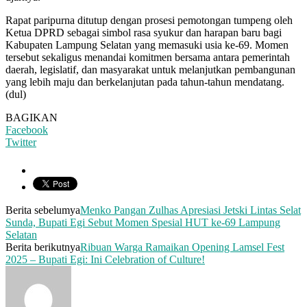
Rapat paripurna ditutup dengan prosesi pemotongan tumpeng oleh
Ketua DPRD sebagai simbol rasa syukur dan harapan baru bagi
Kabupaten Lampung Selatan yang memasuki usia ke-69. Momen
tersebut sekaligus menandai komitmen bersama antara pemerintah
daerah, legislatif, dan masyarakat untuk melanjutkan pembangunan
yang lebih maju dan berkelanjutan pada tahun-tahun mendatang.
(dul)
BAGIKAN
Facebook
Twitter
Berita sebelumya
Menko Pangan Zulhas Apresiasi Jetski Lintas Selat
Sunda, Bupati Egi Sebut Momen Spesial HUT ke-69 Lampung
Selatan
Berita berikutnya
Ribuan Warga Ramaikan Opening Lamsel Fest
2025 – Bupati Egi: Ini Celebration of Culture!