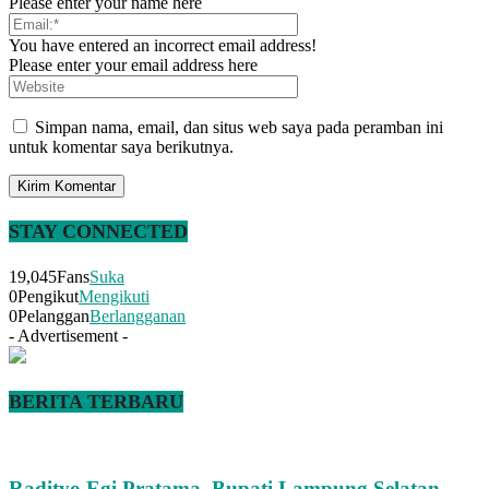
Please enter your name here
You have entered an incorrect email address!
Please enter your email address here
Simpan nama, email, dan situs web saya pada peramban ini
untuk komentar saya berikutnya.
STAY CONNECTED
19,045
Fans
Suka
0
Pengikut
Mengikuti
0
Pelanggan
Berlangganan
- Advertisement -
BERITA TERBARU
Radityo Egi Pratama, Bupati Lampung Selatan