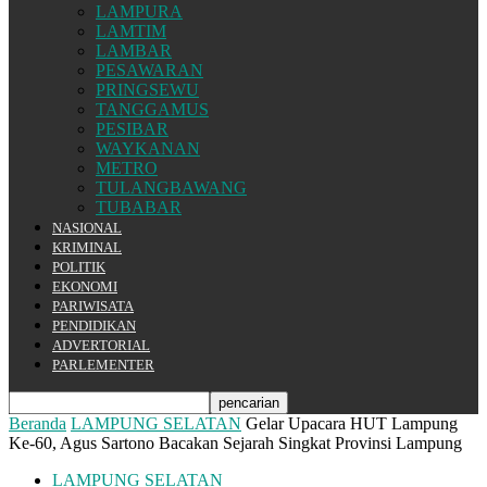
LAMPURA
LAMTIM
LAMBAR
PESAWARAN
PRINGSEWU
TANGGAMUS
PESIBAR
WAYKANAN
METRO
TULANGBAWANG
TUBABAR
NASIONAL
KRIMINAL
POLITIK
EKONOMI
PARIWISATA
PENDIDIKAN
ADVERTORIAL
PARLEMENTER
Beranda
LAMPUNG SELATAN
Gelar Upacara HUT Lampung
Ke-60, Agus Sartono Bacakan Sejarah Singkat Provinsi Lampung
LAMPUNG SELATAN