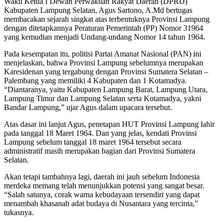
Wakil Ketua I Dewan Perwakilan Rakyat Daerah (DPRD)
Kabupaten Lampung Selatan, Agus Sartono, A.Md bertugas
membacakan sejarah singkat atas terbentuknya Provinsi Lampung
dengan ditetapkannya Peraturan Pemerintah (PP) Nomor 31964
yang kemudian menjadi Undang-undang Nomor 14 tahun 1964.
Pada kesempatan itu, politisi Partai Amanat Nasional (PAN) ini
menjelaskan, bahwa Provinsi Lampung sebelumnya merupakan
Karesidenan yang tergabung dengan Provinsi Sumatera Selatan –
Palembang yang memiliki 4 Kabupaten dan 1 Kotamadya.
“Diantaranya, yaitu Kabupaten Lampung Barat, Lampung Utara,
Lampung Timur dan Lampung Selatan serta Kotamadya, yakni
Bandar Lampung,” ujar Agus dalam upacara tersebut.
Atas dasar ini lanjut Agus, penetapan HUT Provinsi Lampung lahir
pada tanggal 18 Maret 1964. Dan yang jelas, kendati Provinsi
Lampung sebelum tanggal 18 maret 1964 tersebut secara
administratif masih merupakan bagian dari Provinsi Sumatera
Selatan.
Akan tetapi tambahnya lagi, daerah ini jauh sebelum Indonesia
merdeka memang telah menunjukkan potensi yang sangat besar.
“Salah satunya, corak warna kebudayaan tersendiri yang dapat
menambah khasanah adat budaya di Nusantara yang tercinta,”
tukasnya.