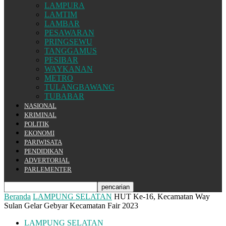
LAMPURA
LAMTIM
LAMBAR
PESAWARAN
PRINGSEWU
TANGGAMUS
PESIBAR
WAYKANAN
METRO
TULANGBAWANG
TUBABAR
NASIONAL
KRIMINAL
POLITIK
EKONOMI
PARIWISATA
PENDIDIKAN
ADVERTORIAL
PARLEMENTER
Beranda
LAMPUNG SELATAN
HUT Ke-16, Kecamatan Way
Sulan Gelar Gebyar Kecamatan Fair 2023
LAMPUNG SELATAN