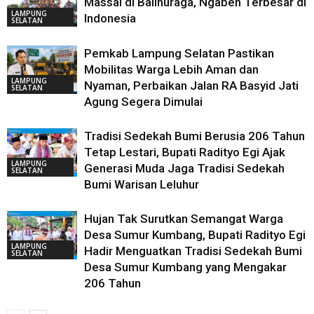
Massal di Balinuraga, Ngaben Terbesar di
LAMPUNG
Indonesia
SELATAN
Pemkab Lampung Selatan Pastikan
Mobilitas Warga Lebih Aman dan
LAMPUNG
Nyaman, Perbaikan Jalan RA Basyid Jati
SELATAN
Agung Segera Dimulai
Tradisi Sedekah Bumi Berusia 206 Tahun
Tetap Lestari, Bupati Radityo Egi Ajak
LAMPUNG
Generasi Muda Jaga Tradisi Sedekah
SELATAN
Bumi Warisan Leluhur
Hujan Tak Surutkan Semangat Warga
Desa Sumur Kumbang, Bupati Radityo Egi
LAMPUNG
Hadir Menguatkan Tradisi Sedekah Bumi
SELATAN
Desa Sumur Kumbang yang Mengakar
206 Tahun