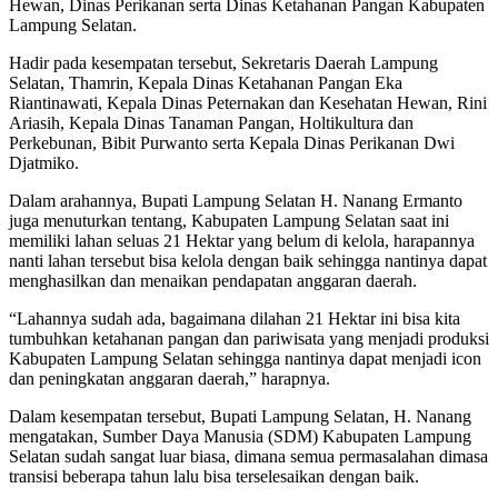
Hewan, Dinas Perikanan serta Dinas Ketahanan Pangan Kabupaten
Lampung Selatan.
Hadir pada kesempatan tersebut, Sekretaris Daerah Lampung
Selatan, Thamrin, Kepala Dinas Ketahanan Pangan Eka
Riantinawati, Kepala Dinas Peternakan dan Kesehatan Hewan, Rini
Ariasih, Kepala Dinas Tanaman Pangan, Holtikultura dan
Perkebunan, Bibit Purwanto serta Kepala Dinas Perikanan Dwi
Djatmiko.
Dalam arahannya, Bupati Lampung Selatan H. Nanang Ermanto
juga menuturkan tentang, Kabupaten Lampung Selatan saat ini
memiliki lahan seluas 21 Hektar yang belum di kelola, harapannya
nanti lahan tersebut bisa kelola dengan baik sehingga nantinya dapat
menghasilkan dan menaikan pendapatan anggaran daerah.
“Lahannya sudah ada, bagaimana dilahan 21 Hektar ini bisa kita
tumbuhkan ketahanan pangan dan pariwisata yang menjadi produksi
Kabupaten Lampung Selatan sehingga nantinya dapat menjadi icon
dan peningkatan anggaran daerah,” harapnya.
Dalam kesempatan tersebut, Bupati Lampung Selatan, H. Nanang
mengatakan, Sumber Daya Manusia (SDM) Kabupaten Lampung
Selatan sudah sangat luar biasa, dimana semua permasalahan dimasa
transisi beberapa tahun lalu bisa terselesaikan dengan baik.