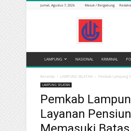
Jumat, Agustus 7, 2026
Masuk / Bergabung
Redaks
WARTA
GRAHA
LAMPUNG
NASIONAL
KRIMINAL
PO
Beranda
LAMPUNG SELATAN
Pemkab Lampung Sel
LAMPUNG SELATAN
Pemkab Lampung 
Layanan Pensiun
Memasuki Batas 