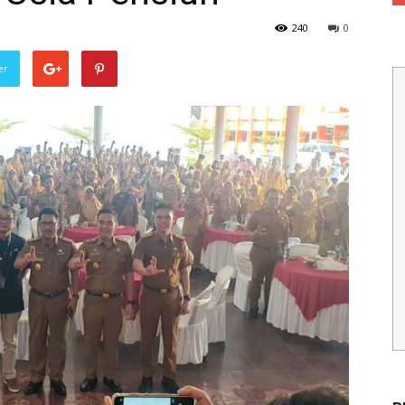
240
0
er