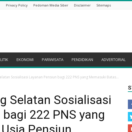
i
Privacy Policy
Pedoman Media Siber
Disclaimer
Sitemaps
LITIK
EKONOMI
PARIWISATA
PENDIDIKAN
ADVERTORIAL
atan Sosialisasi Layanan Pensiun bagi 222 PNS yang Memasuki Batas...
S
Selatan Sosialisasi
 bagi 222 PNS yang
Usia Pensiun