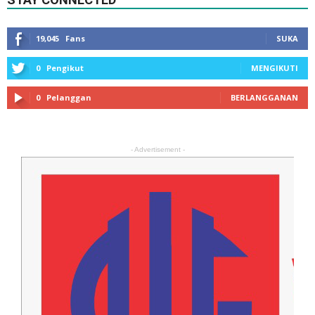
19,045
Fans
SUKA
0
Pengikut
MENGIKUTI
0
Pelanggan
BERLANGGANAN
- Advertisement -