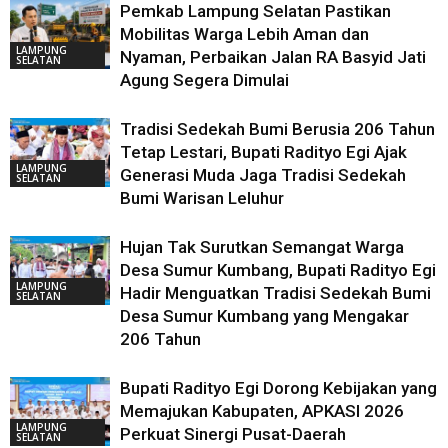
Pemkab Lampung Selatan Pastikan
Mobilitas Warga Lebih Aman dan
LAMPUNG
Nyaman, Perbaikan Jalan RA Basyid Jati
SELATAN
Agung Segera Dimulai
Tradisi Sedekah Bumi Berusia 206 Tahun
Tetap Lestari, Bupati Radityo Egi Ajak
LAMPUNG
Generasi Muda Jaga Tradisi Sedekah
SELATAN
Bumi Warisan Leluhur
Hujan Tak Surutkan Semangat Warga
Desa Sumur Kumbang, Bupati Radityo Egi
LAMPUNG
Hadir Menguatkan Tradisi Sedekah Bumi
SELATAN
Desa Sumur Kumbang yang Mengakar
206 Tahun
Bupati Radityo Egi Dorong Kebijakan yang
Memajukan Kabupaten, APKASI 2026
LAMPUNG
Perkuat Sinergi Pusat-Daerah
SELATAN