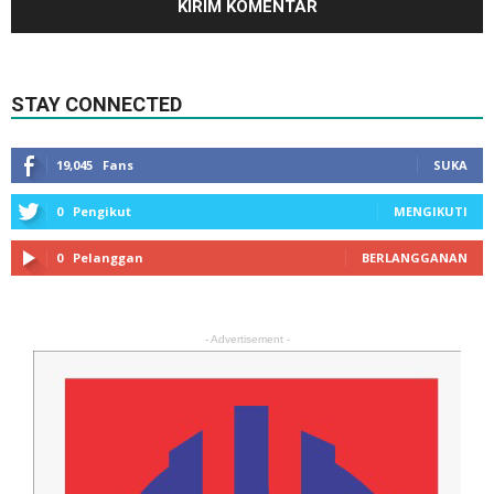
STAY CONNECTED
19,045
Fans
SUKA
0
Pengikut
MENGIKUTI
0
Pelanggan
BERLANGGANAN
- Advertisement -