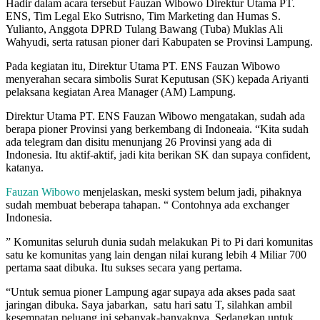
Hadir dalam acara tersebut Fauzan Wibowo Direktur Utama PT.
ENS, Tim Legal Eko Sutrisno, Tim Marketing dan Humas S.
Yulianto, Anggota DPRD Tulang Bawang (Tuba) Muklas Ali
Wahyudi, serta ratusan pioner dari Kabupaten se Provinsi Lampung.
Pada kegiatan itu, Direktur Utama PT. ENS Fauzan Wibowo
menyerahan secara simbolis Surat Keputusan (SK) kepada Ariyanti
pelaksana kegiatan Area Manager (AM) Lampung.
Direktur Utama PT. ENS Fauzan Wibowo mengatakan, sudah ada
berapa pioner Provinsi yang berkembang di Indoneaia. “Kita sudah
ada telegram dan disitu menunjang 26 Provinsi yang ada di
Indonesia. Itu aktif-aktif, jadi kita berikan SK dan supaya confident,
katanya.
Fauzan Wibowo
menjelaskan, meski system belum jadi, pihaknya
sudah membuat beberapa tahapan. “ Contohnya ada exchanger
Indonesia.
” Komunitas seluruh dunia sudah melakukan Pi to Pi dari komunitas
satu ke komunitas yang lain dengan nilai kurang lebih 4 Miliar 700
pertama saat dibuka. Itu sukses secara yang pertama.
“Untuk semua pioner Lampung agar supaya ada akses pada saat
jaringan dibuka. Saya jabarkan, satu hari satu T, silahkan ambil
kesempatan peluang ini sebanyak-banyaknya. Sedangkan untuk