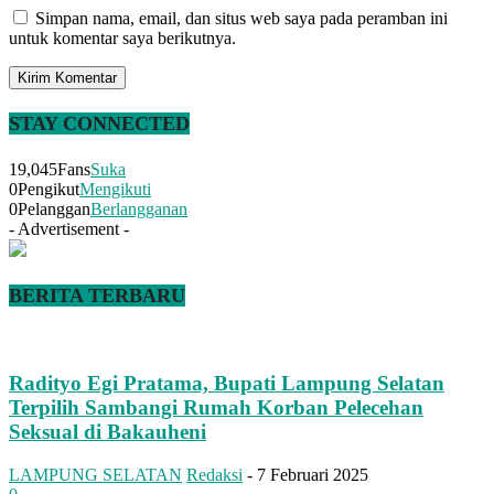
Simpan nama, email, dan situs web saya pada peramban ini
untuk komentar saya berikutnya.
STAY CONNECTED
19,045
Fans
Suka
0
Pengikut
Mengikuti
0
Pelanggan
Berlangganan
- Advertisement -
BERITA TERBARU
Radityo Egi Pratama, Bupati Lampung Selatan
Terpilih Sambangi Rumah Korban Pelecehan
Seksual di Bakauheni
LAMPUNG SELATAN
Redaksi
-
7 Februari 2025