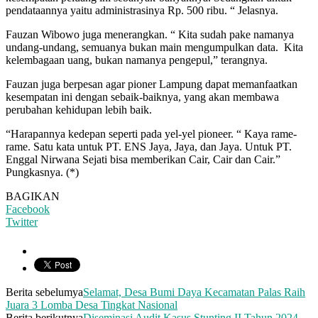
pendataannya yaitu administrasinya Rp. 500 ribu. “ Jelasnya.
Fauzan Wibowo juga menerangkan. “ Kita sudah pake namanya
undang-undang, semuanya bukan main mengumpulkan data. Kita
kelembagaan uang, bukan namanya pengepul,” terangnya.
Fauzan juga berpesan agar pioner Lampung dapat memanfaatkan
kesempatan ini dengan sebaik-baiknya, yang akan membawa
perubahan kehidupan lebih baik.
“Harapannya kedepan seperti pada yel-yel pioneer. “ Kaya rame-
rame. Satu kata untuk PT. ENS Jaya, Jaya, dan Jaya. Untuk PT.
Enggal Nirwana Sejati bisa memberikan Cair, Cair dan Cair.”
Pungkasnya. (*)
BAGIKAN
Facebook
Twitter
Berita sebelumya
Selamat, Desa Bumi Daya Kecamatan Palas Raih
Juara 3 Lomba Desa Tingkat Nasional
Berita berikutnya
Diseminasi Audit Kasus Stunting II Tahun 2024,