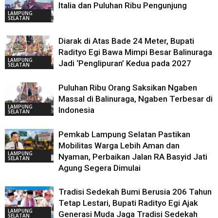
Italia dan Puluhan Ribu Pengunjung
LAMPUNG
SELATAN
Diarak di Atas Bade 24 Meter, Bupati
Radityo Egi Bawa Mimpi Besar Balinuraga
LAMPUNG
Jadi ‘Penglipuran’ Kedua pada 2027
SELATAN
Puluhan Ribu Orang Saksikan Ngaben
Massal di Balinuraga, Ngaben Terbesar di
LAMPUNG
Indonesia
SELATAN
Pemkab Lampung Selatan Pastikan
Mobilitas Warga Lebih Aman dan
LAMPUNG
Nyaman, Perbaikan Jalan RA Basyid Jati
SELATAN
Agung Segera Dimulai
Tradisi Sedekah Bumi Berusia 206 Tahun
Tetap Lestari, Bupati Radityo Egi Ajak
LAMPUNG
Generasi Muda Jaga Tradisi Sedekah
SELATAN