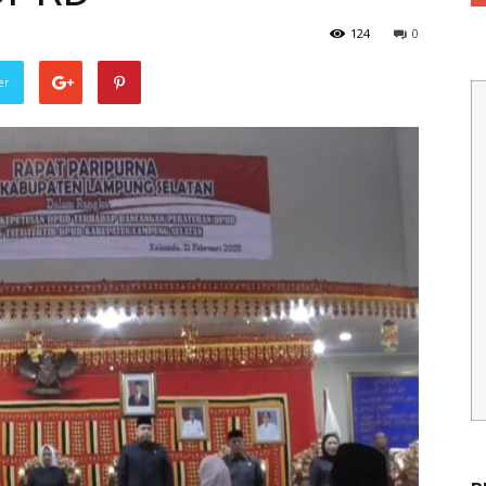
124
0
er