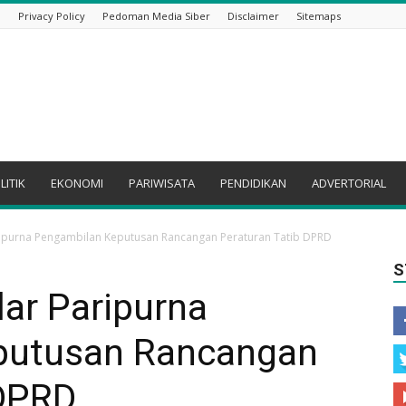
i
Privacy Policy
Pedoman Media Siber
Disclaimer
Sitemaps
LITIK
EKONOMI
PARIWISATA
PENDIDIKAN
ADVERTORIAL
ipurna Pengambilan Keputusan Rancangan Peraturan Tatib DPRD
S
ar Paripurna
putusan Rancangan
 DPRD