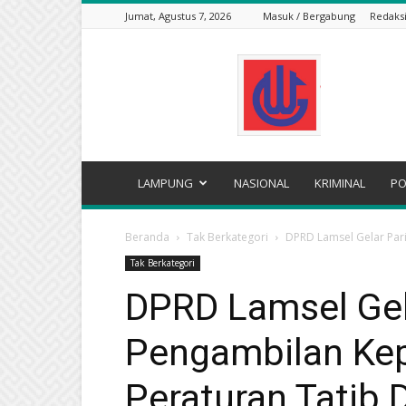
Jumat, Agustus 7, 2026
Masuk / Bergabung
Redaks
WARTA
GRAHA
LAMPUNG
NASIONAL
KRIMINAL
PO
Beranda
Tak Berkategori
DPRD Lamsel Gelar Par
Tak Berkategori
DPRD Lamsel Gel
Pengambilan Ke
Peraturan Tatib