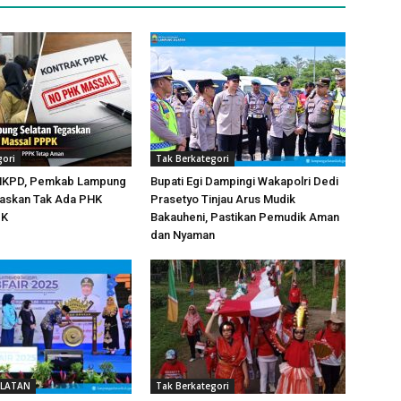
gori
Tak Berkategori
HKPD, Pemkab Lampung
Bupati Egi Dampingi Wakapolri Dedi
gaskan Tak Ada PHK
Prasetyo Tinjau Arus Mudik
PK
Bakauheni, Pastikan Pemudik Aman
dan Nyaman
ELATAN
Tak Berkategori